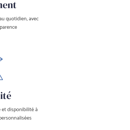
ment
u quotidien, avec 
sparence
ité
et disponibilité à 
 personnalisée