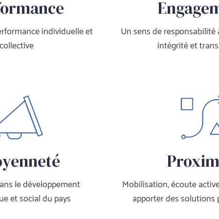
formance
Engage
formance individuelle et 
Un sens de responsabilité a
collective
intégrité et tran
oyenneté
Proxim
dans le développement 
Mobilisation, écoute active 
e et social du pay
apporter des solutions