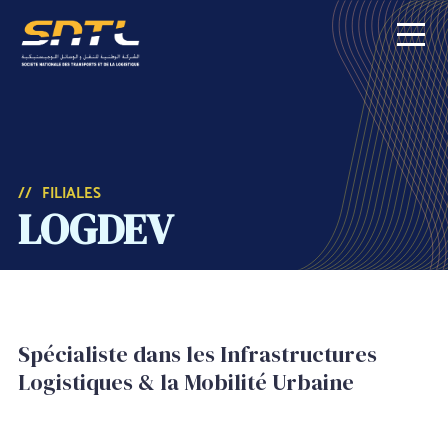
LE GROUPE
FILIALES
LOGDEV
ACTIVITÉS
ACTUALITÉS
Spécialiste dans les Infrastructures 
APPELS D'OFFRES
Logistiques & la Mobilité Urbaine
ESPACE RH